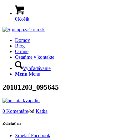
0
Košík
Domov
Blog
O mne
Ostaňme v kontakte
Vyhľadávanie
Menu
Menu
20181203_095645
0 Komentáre
/
od
Katka
Zdielať na
Zdielať Facebook