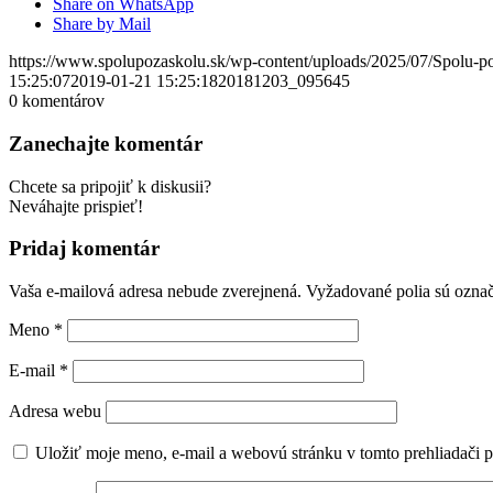
Share on WhatsApp
Share by Mail
https://www.spolupozaskolu.sk/wp-content/uploads/2025/07/Spolu-p
15:25:07
2019-01-21 15:25:18
20181203_095645
0
komentárov
Zanechajte komentár
Chcete sa pripojiť k diskusii?
Neváhajte prispieť!
Pridaj komentár
Vaša e-mailová adresa nebude zverejnená.
Vyžadované polia sú ozna
Meno
*
E-mail
*
Adresa webu
Uložiť moje meno, e-mail a webovú stránku v tomto prehliadači 