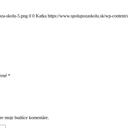
oza-skolu-5.png
0
0
Katka
https://www.spolupozaskolu.sk/wp-content/
čené
*
pre moje budúce komentáre.