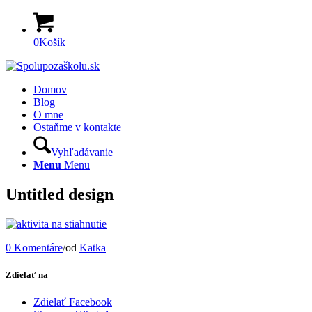
0
Košík
Domov
Blog
O mne
Ostaňme v kontakte
Vyhľadávanie
Menu
Menu
Untitled design
0 Komentáre
/
od
Katka
Zdielať na
Zdielať Facebook