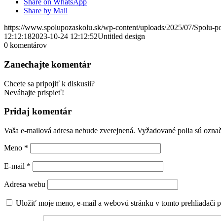
Share on WhatsApp
Share by Mail
https://www.spolupozaskolu.sk/wp-content/uploads/2025/07/Spolu-p
12:12:18
2023-10-24 12:12:52
Untitled design
0
komentárov
Zanechajte komentár
Chcete sa pripojiť k diskusii?
Neváhajte prispieť!
Pridaj komentár
Vaša e-mailová adresa nebude zverejnená.
Vyžadované polia sú ozna
Meno
*
E-mail
*
Adresa webu
Uložiť moje meno, e-mail a webovú stránku v tomto prehliadači 