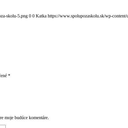
oza-skolu-5.png
0
0
Katka
https://www.spolupozaskolu.sk/wp-content/
čené
*
pre moje budúce komentáre.