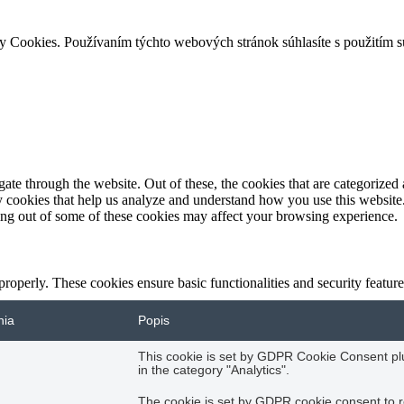
ry Cookies. Používaním týchto webových stránok súhlasíte s použitím 
e through the website. Out of these, the cookies that are categorized a
rty cookies that help us analyze and understand how you use this websit
ting out of some of these cookies may affect your browsing experience.
 properly. These cookies ensure basic functionalities and security featu
nia
Popis
This cookie is set by GDPR Cookie Consent plug
in the category "Analytics".
The cookie is set by GDPR cookie consent to r