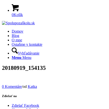
0
Košík
Domov
Blog
O mne
Ostaňme v kontakte
Vyhľadávanie
Menu
Menu
20180919_154135
0 Komentáre
/
od
Katka
Zdielať na
Zdielať Facebook