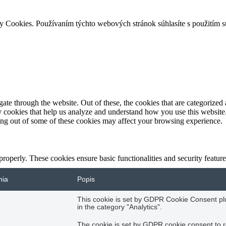
ry Cookies. Používaním týchto webových stránok súhlasíte s použitím 
e through the website. Out of these, the cookies that are categorized a
rty cookies that help us analyze and understand how you use this websit
ting out of some of these cookies may affect your browsing experience.
 properly. These cookies ensure basic functionalities and security featu
nia
Popis
This cookie is set by GDPR Cookie Consent plug
in the category "Analytics".
The cookie is set by GDPR cookie consent to r