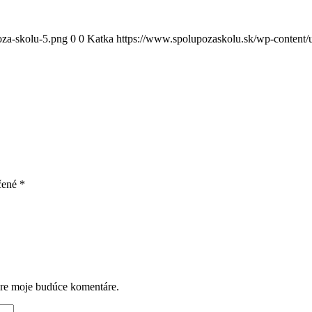
oza-skolu-5.png
0
0
Katka
https://www.spolupozaskolu.sk/wp-content/
čené
*
pre moje budúce komentáre.