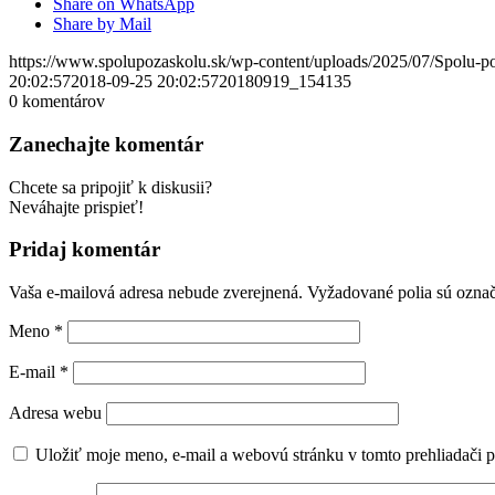
Share on WhatsApp
Share by Mail
https://www.spolupozaskolu.sk/wp-content/uploads/2025/07/Spolu-p
20:02:57
2018-09-25 20:02:57
20180919_154135
0
komentárov
Zanechajte komentár
Chcete sa pripojiť k diskusii?
Neváhajte prispieť!
Pridaj komentár
Vaša e-mailová adresa nebude zverejnená.
Vyžadované polia sú ozna
Meno
*
E-mail
*
Adresa webu
Uložiť moje meno, e-mail a webovú stránku v tomto prehliadači 