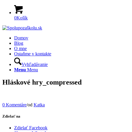
0
Košík
Domov
Blog
O mne
Ostaňme v kontakte
Vyhľadávanie
Menu
Menu
Hláskové hry_compressed
0 Komentáre
/
od
Katka
Zdielať na
Zdielať Facebook