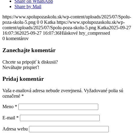
Share on WhatsApp
Share by Mail
https://www.spolupozaskolu.sk/wp-content/uploads/2025/07/Spolu-
poza-skolu-5.png
0
0
Katka
https://www.spolupozaskolu.sk/wp-
content/uploads/2025/07/Spolu-poza-skolu-5.png
Katka
2025-09-27
16:07:36
2025-09-27 16:07:36
Hláskové hry_compressed
0
komentárov
Zanechajte komentár
Chcete sa pripojiť k diskusii?
Neváhajte prispieť!
Pridaj komentár
Vaša e-mailová adresa nebude zverejnená.
Vyžadované polia sú
označené
*
Meno
*
E-mail
*
Adresa webu