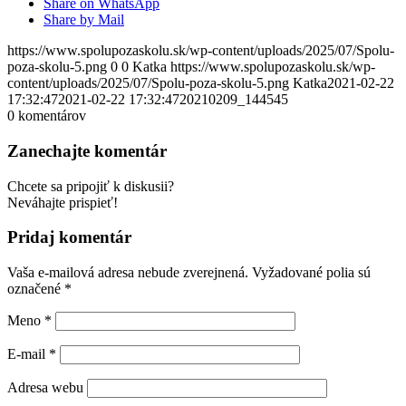
Share on WhatsApp
Share by Mail
https://www.spolupozaskolu.sk/wp-content/uploads/2025/07/Spolu-
poza-skolu-5.png
0
0
Katka
https://www.spolupozaskolu.sk/wp-
content/uploads/2025/07/Spolu-poza-skolu-5.png
Katka
2021-02-22
17:32:47
2021-02-22 17:32:47
20210209_144545
0
komentárov
Zanechajte komentár
Chcete sa pripojiť k diskusii?
Neváhajte prispieť!
Pridaj komentár
Vaša e-mailová adresa nebude zverejnená.
Vyžadované polia sú
označené
*
Meno
*
E-mail
*
Adresa webu