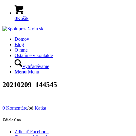
0
Košík
Domov
Blog
O mne
Ostaňme v kontakte
Vyhľadávanie
Menu
Menu
20210209_144545
0 Komentáre
/
od
Katka
Zdielať na
Zdielať Facebook