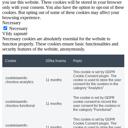
you use this website. These cookies will be stored in your browser
only with your consent. You also have the option to opt-out of these
cookies. But opting out of some of these cookies may affect your
browsing experience.
Necessary
Necessary
Vždy zapnuté
Necessary cookies are absolutely essential for the website to
function properly. These cookies ensure basic functionalities and
security features of the website, anonymously.
Cookie
Dĺžka trvania
Popis
This cookie is set by GDPR
Cookie Consent plugin. The
cookielawinfo-
11 months
cookie is used to store the user
checbox-analytics
consent for the cookies in the
category "Analytics".
The cookie is set by GDPR
cookielawinfo-
cookie consent to record the
11 months
checbox-functional
user consent for the cookies in
the category "Functional".
This cookie is set by GDPR
Cookie Consent plugin. The
cookielawinfo-
11 months
cookie is used to store the user