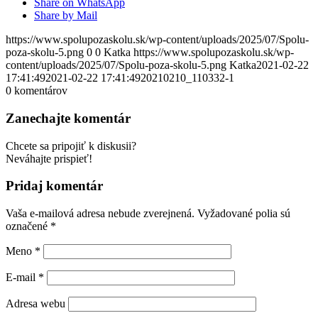
Share on WhatsApp
Share by Mail
https://www.spolupozaskolu.sk/wp-content/uploads/2025/07/Spolu-
poza-skolu-5.png
0
0
Katka
https://www.spolupozaskolu.sk/wp-
content/uploads/2025/07/Spolu-poza-skolu-5.png
Katka
2021-02-22
17:41:49
2021-02-22 17:41:49
20210210_110332-1
0
komentárov
Zanechajte komentár
Chcete sa pripojiť k diskusii?
Neváhajte prispieť!
Pridaj komentár
Vaša e-mailová adresa nebude zverejnená.
Vyžadované polia sú
označené
*
Meno
*
E-mail
*
Adresa webu