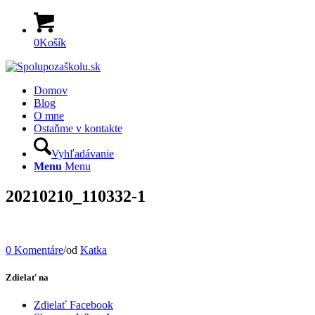
0
Košík
Domov
Blog
O mne
Ostaňme v kontakte
Vyhľadávanie
Menu
Menu
20210210_110332-1
0 Komentáre
/
od
Katka
Zdielať na
Zdielať Facebook