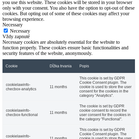
you use this website. These cookies will be stored in your browser
only with your consent. You also have the option to opt-out of these
cookies. But opting out of some of these cookies may affect your
browsing experience.
Necessary
Necessary
Vždy zapnuté
Necessary cookies are absolutely essential for the website to
function properly. These cookies ensure basic functionalities and
security features of the website, anonymously.
Cookie
Dĺžka trvania
Popis
This cookie is set by GDPR
Cookie Consent plugin. The
cookielawinfo-
11 months
cookie is used to store the user
checbox-analytics
consent for the cookies in the
category "Analytics".
The cookie is set by GDPR
cookielawinfo-
cookie consent to record the
11 months
checbox-functional
user consent for the cookies in
the category "Functional".
This cookie is set by GDPR
Cookie Consent plugin. The
cookielawinfo-
11 months
cookie is used to store the user