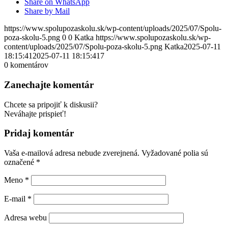
Share on WhatsApp
Share by Mail
https://www.spolupozaskolu.sk/wp-content/uploads/2025/07/Spolu-
poza-skolu-5.png
0
0
Katka
https://www.spolupozaskolu.sk/wp-
content/uploads/2025/07/Spolu-poza-skolu-5.png
Katka
2025-07-11
18:15:41
2025-07-11 18:15:41
7
0
komentárov
Zanechajte komentár
Chcete sa pripojiť k diskusii?
Neváhajte prispieť!
Pridaj komentár
Vaša e-mailová adresa nebude zverejnená.
Vyžadované polia sú
označené
*
Meno
*
E-mail
*
Adresa webu