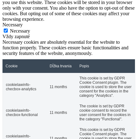
you use this website. These cookies will be stored in your browser
only with your consent. You also have the option to opt-out of these
cookies. But opting out of some of these cookies may affect your
browsing experience.
Necessary
Necessary
Vždy zapnuté
Necessary cookies are absolutely essential for the website to
function properly. These cookies ensure basic functionalities and
security features of the website, anonymously.
Cookie
Dĺžka trvania
Popis
This cookie is set by GDPR
Cookie Consent plugin. The
cookielawinfo-
11 months
cookie is used to store the user
checbox-analytics
consent for the cookies in the
category "Analytics".
The cookie is set by GDPR
cookielawinfo-
cookie consent to record the
11 months
checbox-functional
user consent for the cookies in
the category "Functional".
This cookie is set by GDPR
Cookie Consent plugin. The
cookielawinfo-
11 months
cookie is used to store the user