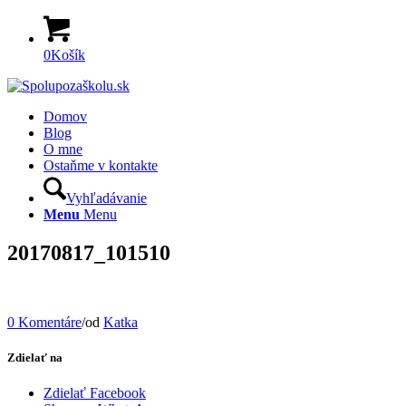
0
Košík
Domov
Blog
O mne
Ostaňme v kontakte
Vyhľadávanie
Menu
Menu
20170817_101510
0 Komentáre
/
od
Katka
Zdielať na
Zdielať Facebook