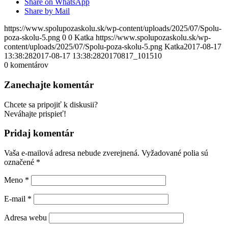
Share on WhatsApp
Share by Mail
https://www.spolupozaskolu.sk/wp-content/uploads/2025/07/Spolu-
poza-skolu-5.png
0
0
Katka
https://www.spolupozaskolu.sk/wp-
content/uploads/2025/07/Spolu-poza-skolu-5.png
Katka
2017-08-17
13:38:28
2017-08-17 13:38:28
20170817_101510
0
komentárov
Zanechajte komentár
Chcete sa pripojiť k diskusii?
Neváhajte prispieť!
Pridaj komentár
Vaša e-mailová adresa nebude zverejnená.
Vyžadované polia sú
označené
*
Meno
*
E-mail
*
Adresa webu