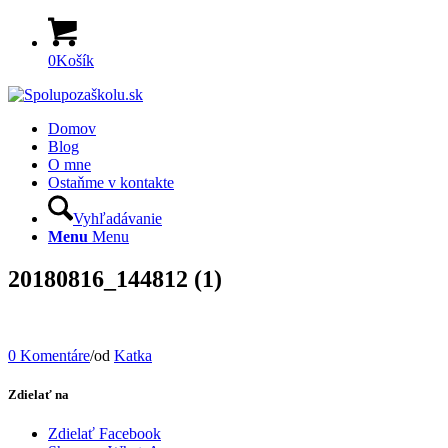
0
Košík
Domov
Blog
O mne
Ostaňme v kontakte
Vyhľadávanie
Menu
Menu
20180816_144812 (1)
0 Komentáre
/
od
Katka
Zdielať na
Zdielať Facebook