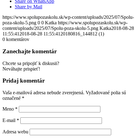
Share on WhatsApp
Share by Mail
https://www.spolupozaskolu.sk/wp-content/uploads/2025/07/Spolu-
poza-skolu-5.png
0
0
Katka
https://www.spolupozaskolu.sk/wp-
content/uploads/2025/07/Spolu-poza-skolu-5.png
Katka
2018-08-28
11:55:41
2018-08-28 11:55:41
20180816_144812 (1)
0
komentárov
Zanechajte komentár
Chcete sa pripojiť k diskusii?
Neváhajte prispieť!
Pridaj komentár
Vaša e-mailová adresa nebude zverejnená.
Vyžadované polia sú
označené
*
Meno
*
E-mail
*
Adresa webu