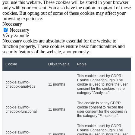
you use this website. These cookies will be stored in your browser
only with your consent. You also have the option to opt-out of these
cookies. But opting out of some of these cookies may affect your
browsing experience.
Necessary
Necessary
Vždy zapnuté
Necessary cookies are absolutely essential for the website to
function properly. These cookies ensure basic functionalities and
security features of the website, anonymously.
Cookie
Dĺžka trvania
Popis
This cookie is set by GDPR
Cookie Consent plugin. The
cookielawinfo-
11 months
cookie is used to store the user
checbox-analytics
consent for the cookies in the
category "Analytics".
The cookie is set by GDPR
cookielawinfo-
cookie consent to record the
11 months
checbox-functional
user consent for the cookies in
the category "Functional".
This cookie is set by GDPR
Cookie Consent plugin. The
cookielawinfo-
11 months
cookie is used to store the user