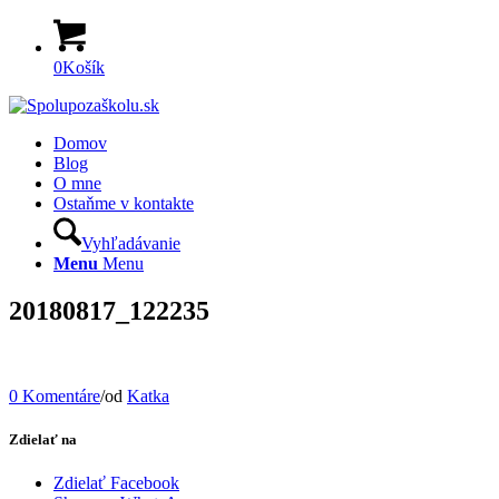
0
Košík
Domov
Blog
O mne
Ostaňme v kontakte
Vyhľadávanie
Menu
Menu
20180817_122235
0 Komentáre
/
od
Katka
Zdielať na
Zdielať Facebook