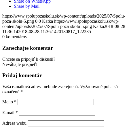
Share on WhatsApp
Share by Mail
https://www.spolupozaskolu.sk/wp-content/uploads/2025/07/Spolu-
poza-skolu-5.png
0
0
Katka
https://www.spolupozaskolu.sk/wp-
content/uploads/2025/07/Spolu-poza-skolu-5.png
Katka
2018-08-28
11:36:14
2018-08-28 11:36:14
20180817_122235
0
komentárov
Zanechajte komentár
Chcete sa pripojiť k diskusii?
Neváhajte prispieť!
Pridaj komentár
Vaša e-mailová adresa nebude zverejnená.
Vyžadované polia sú
označené
*
Meno
*
E-mail
*
Adresa webu