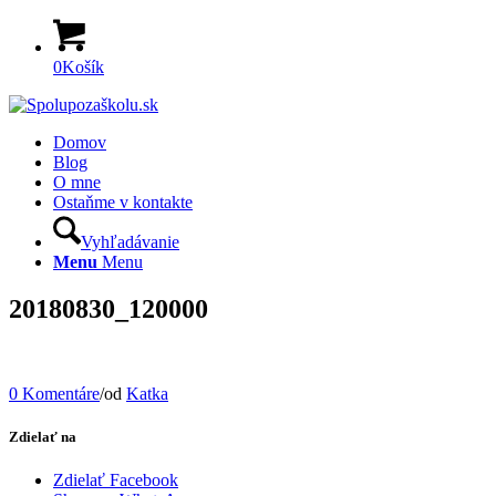
0
Košík
Domov
Blog
O mne
Ostaňme v kontakte
Vyhľadávanie
Menu
Menu
20180830_120000
0 Komentáre
/
od
Katka
Zdielať na
Zdielať Facebook