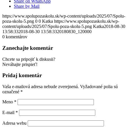
Share on WhatsApp
Share by Mail
https://www.spolupozaskolu.sk/wp-content/uploads/2025/07/Spolu-
poza-skolu-5.png
0
0
Katka
https://www.spolupozaskolu.sk/wp-
content/uploads/2025/07/Spolu-poza-skolu-5.png
Katka
2018-08-30
13:58:33
2018-08-30 13:58:33
20180830_120000
0
komentárov
Zanechajte komentár
Chcete sa pripojiť k diskusii?
Neváhajte prispieť!
Pridaj komentár
Vaša e-mailová adresa nebude zverejnená.
Vyžadované polia sú
označené
*
Meno
*
E-mail
*
Adresa webu