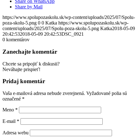
Share on WhatsApp
Share by Mail
https://www.spolupozaskolu.sk/wp-content/uploads/2025/07/Spolu-
poza-skolu-5.png
0
0
Katka
https://www.spolupozaskolu.sk/wp-
content/uploads/2025/07/Spolu-poza-skolu-5.png
Katka
2018-05-09
20:42:53
2018-05-09 20:42:53
DSC_0921
0
komentárov
Zanechajte komentár
Chcete sa pripojiť k diskusii?
Neváhajte prispieť!
Pridaj komentár
Vaša e-mailová adresa nebude zverejnená.
Vyžadované polia sú
označené
*
Meno
*
E-mail
*
Adresa webu