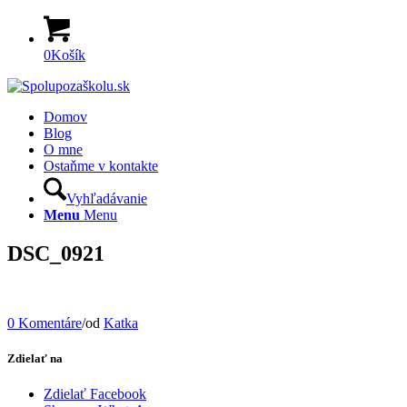
0
Košík
Domov
Blog
O mne
Ostaňme v kontakte
Vyhľadávanie
Menu
Menu
DSC_0921
0 Komentáre
/
od
Katka
Zdielať na
Zdielať Facebook