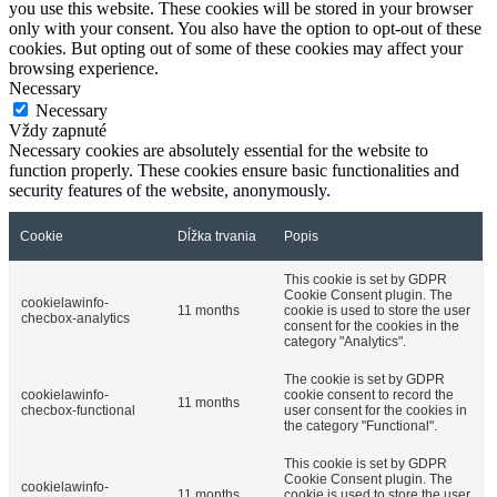
you use this website. These cookies will be stored in your browser
only with your consent. You also have the option to opt-out of these
cookies. But opting out of some of these cookies may affect your
browsing experience.
Necessary
Necessary
Vždy zapnuté
Necessary cookies are absolutely essential for the website to
function properly. These cookies ensure basic functionalities and
security features of the website, anonymously.
Cookie
Dĺžka trvania
Popis
This cookie is set by GDPR
Cookie Consent plugin. The
cookielawinfo-
11 months
cookie is used to store the user
checbox-analytics
consent for the cookies in the
category "Analytics".
The cookie is set by GDPR
cookielawinfo-
cookie consent to record the
11 months
checbox-functional
user consent for the cookies in
the category "Functional".
This cookie is set by GDPR
Cookie Consent plugin. The
cookielawinfo-
11 months
cookie is used to store the user