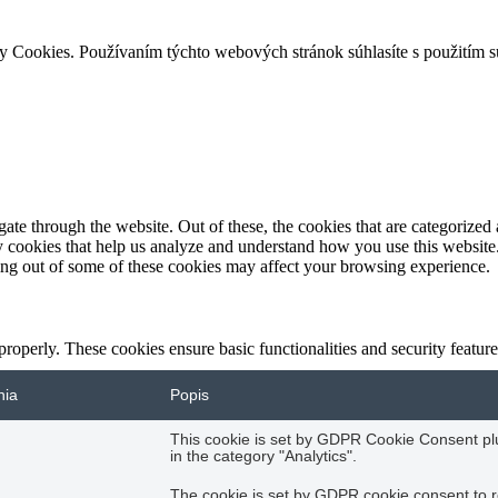
ry Cookies. Používaním týchto webových stránok súhlasíte s použitím 
e through the website. Out of these, the cookies that are categorized a
rty cookies that help us analyze and understand how you use this websit
ting out of some of these cookies may affect your browsing experience.
 properly. These cookies ensure basic functionalities and security featu
nia
Popis
This cookie is set by GDPR Cookie Consent plug
in the category "Analytics".
The cookie is set by GDPR cookie consent to r