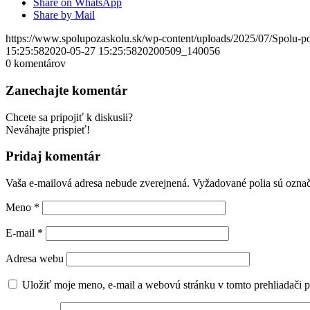
Share on WhatsApp
Share by Mail
https://www.spolupozaskolu.sk/wp-content/uploads/2025/07/Spolu-p
15:25:58
2020-05-27 15:25:58
20200509_140056
0
komentárov
Zanechajte komentár
Chcete sa pripojiť k diskusii?
Neváhajte prispieť!
Pridaj komentár
Vaša e-mailová adresa nebude zverejnená.
Vyžadované polia sú ozna
Meno
*
E-mail
*
Adresa webu
Uložiť moje meno, e-mail a webovú stránku v tomto prehliadači 