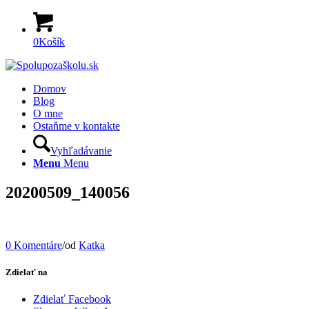
0
Košík
Domov
Blog
O mne
Ostaňme v kontakte
Vyhľadávanie
Menu
Menu
20200509_140056
0 Komentáre
/
od
Katka
Zdielať na
Zdielať Facebook