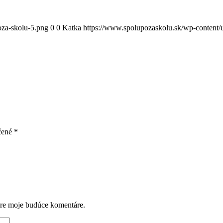
oza-skolu-5.png
0
0
Katka
https://www.spolupozaskolu.sk/wp-content/
čené
*
pre moje budúce komentáre.