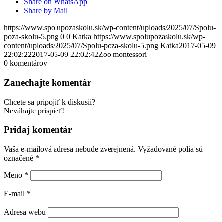
Share on WhatsApp
Share by Mail
https://www.spolupozaskolu.sk/wp-content/uploads/2025/07/Spolu-
poza-skolu-5.png
0
0
Katka
https://www.spolupozaskolu.sk/wp-
content/uploads/2025/07/Spolu-poza-skolu-5.png
Katka
2017-05-09
22:02:22
2017-05-09 22:02:42
Zoo montessori
0
komentárov
Zanechajte komentár
Chcete sa pripojiť k diskusii?
Neváhajte prispieť!
Pridaj komentár
Vaša e-mailová adresa nebude zverejnená.
Vyžadované polia sú
označené
*
Meno
*
E-mail
*
Adresa webu