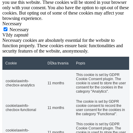
you use this website. These cookies will be stored in your browser
only with your consent. You also have the option to opt-out of these
cookies. But opting out of some of these cookies may affect your
browsing experience.
Necessary
Necessary
Vždy zapnuté
Necessary cookies are absolutely essential for the website to
function properly. These cookies ensure basic functionalities and
security features of the website, anonymously.
Cookie
Dĺžka trvania
Popis
This cookie is set by GDPR
Cookie Consent plugin. The
cookielawinfo-
11 months
cookie is used to store the user
checbox-analytics
consent for the cookies in the
category "Analytics".
The cookie is set by GDPR
cookielawinfo-
cookie consent to record the
11 months
checbox-functional
user consent for the cookies in
the category "Functional".
This cookie is set by GDPR
Cookie Consent plugin. The
cookielawinfo-
11 months
cookie is used to store the user