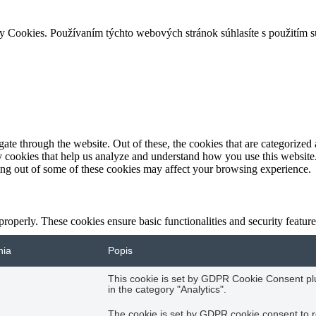
ry Cookies. Používaním týchto webových stránok súhlasíte s použitím 
e through the website. Out of these, the cookies that are categorized a
rty cookies that help us analyze and understand how you use this websit
ting out of some of these cookies may affect your browsing experience.
 properly. These cookies ensure basic functionalities and security featu
nia
Popis
This cookie is set by GDPR Cookie Consent plug
in the category "Analytics".
The cookie is set by GDPR cookie consent to r