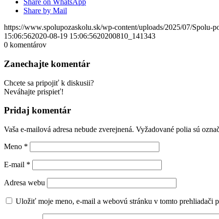
Share on WhatsApp
Share by Mail
https://www.spolupozaskolu.sk/wp-content/uploads/2025/07/Spolu-p
15:06:56
2020-08-19 15:06:56
20200810_141343
0
komentárov
Zanechajte komentár
Chcete sa pripojiť k diskusii?
Neváhajte prispieť!
Pridaj komentár
Vaša e-mailová adresa nebude zverejnená.
Vyžadované polia sú ozna
Meno
*
E-mail
*
Adresa webu
Uložiť moje meno, e-mail a webovú stránku v tomto prehliadači 