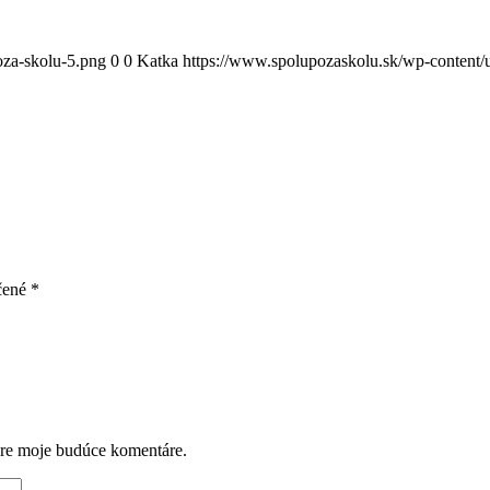
oza-skolu-5.png
0
0
Katka
https://www.spolupozaskolu.sk/wp-content/
čené
*
pre moje budúce komentáre.