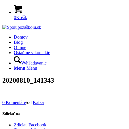
0
Košík
Domov
Blog
O mne
Ostaňme v kontakte
Vyhľadávanie
Menu
Menu
20200810_141343
0 Komentáre
/
od
Katka
Zdielať na
Zdielať Facebook