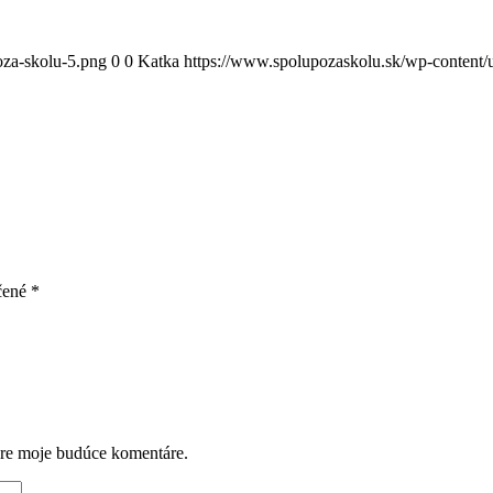
oza-skolu-5.png
0
0
Katka
https://www.spolupozaskolu.sk/wp-content/
čené
*
pre moje budúce komentáre.