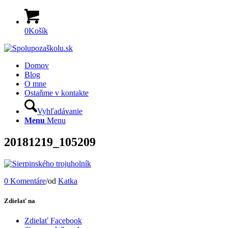
0
Košík
Domov
Blog
O mne
Ostaňme v kontakte
Vyhľadávanie
Menu
Menu
20181219_105209
0 Komentáre
/
od
Katka
Zdielať na
Zdielať Facebook