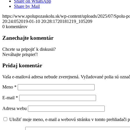
Share on WhatsApp
Share by Mail
https://www.spolupozaskolu.sk/wp-content/uploads/2025/07/Spolu-p
20:24:05
2019-01-10 20:28:17
20181219_105209
0
komentárov
Zanechajte komentár
Chcete sa pripojiť k diskusii?
Neváhajte prispieť!
Pridaj komentár
Vaša e-mailová adresa nebude zverejnená.
Vyžadované polia sú ozna
Meno
*
E-mail
*
Adresa webu
Uložiť moje meno, e-mail a webovú stránku v tomto prehliadači 