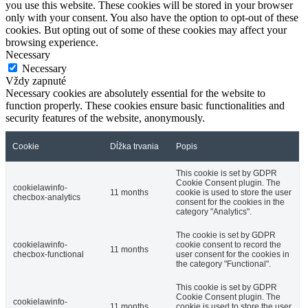
you use this website. These cookies will be stored in your browser
only with your consent. You also have the option to opt-out of these
cookies. But opting out of some of these cookies may affect your
browsing experience.
Necessary
Necessary
Vždy zapnuté
Necessary cookies are absolutely essential for the website to
function properly. These cookies ensure basic functionalities and
security features of the website, anonymously.
Cookie
Dĺžka trvania
Popis
This cookie is set by GDPR
Cookie Consent plugin. The
cookielawinfo-
11 months
cookie is used to store the user
checbox-analytics
consent for the cookies in the
category "Analytics".
The cookie is set by GDPR
cookielawinfo-
cookie consent to record the
11 months
checbox-functional
user consent for the cookies in
the category "Functional".
This cookie is set by GDPR
Cookie Consent plugin. The
cookielawinfo-
11 months
cookie is used to store the user