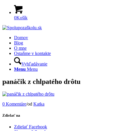
0
Košík
Domov
Blog
O mne
Ostaňme v kontakte
Vyhľadávanie
Menu
Menu
panáčik z chlpatého drôtu
0 Komentáre
/
od
Katka
Zdielať na
Zdielať Facebook