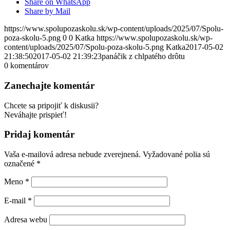
Share on WhatsApp
Share by Mail
https://www.spolupozaskolu.sk/wp-content/uploads/2025/07/Spolu-
poza-skolu-5.png
0
0
Katka
https://www.spolupozaskolu.sk/wp-
content/uploads/2025/07/Spolu-poza-skolu-5.png
Katka
2017-05-02
21:38:50
2017-05-02 21:39:23
panáčik z chlpatého drôtu
0
komentárov
Zanechajte komentár
Chcete sa pripojiť k diskusii?
Neváhajte prispieť!
Pridaj komentár
Vaša e-mailová adresa nebude zverejnená.
Vyžadované polia sú
označené
*
Meno
*
E-mail
*
Adresa webu