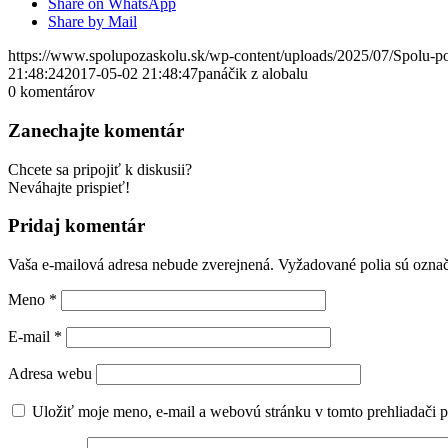
Share on WhatsApp
Share by Mail
https://www.spolupozaskolu.sk/wp-content/uploads/2025/07/Spolu-p
21:48:24
2017-05-02 21:48:47
panáčik z alobalu
0
komentárov
Zanechajte komentár
Chcete sa pripojiť k diskusii?
Neváhajte prispieť!
Pridaj komentár
Vaša e-mailová adresa nebude zverejnená.
Vyžadované polia sú ozna
Meno
*
E-mail
*
Adresa webu
Uložiť moje meno, e-mail a webovú stránku v tomto prehliadači 