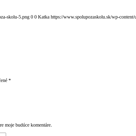
oza-skolu-5.png
0
0
Katka
https://www.spolupozaskolu.sk/wp-content/
čené
*
pre moje budúce komentáre.