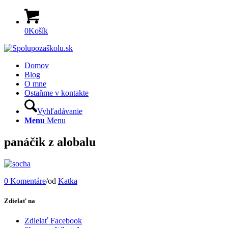
0
Košík
Domov
Blog
O mne
Ostaňme v kontakte
Vyhľadávanie
Menu
Menu
panáčik z alobalu
0 Komentáre
/
od
Katka
Zdielať na
Zdielať Facebook