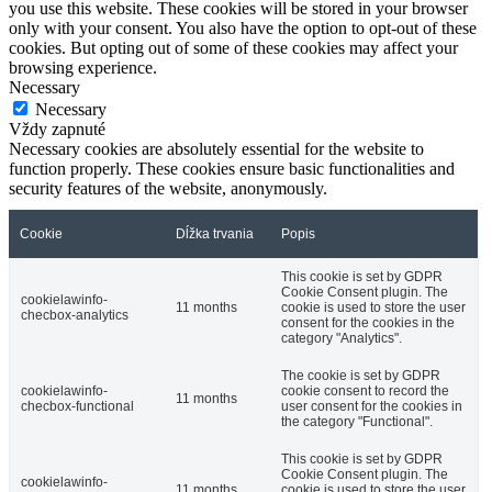
you use this website. These cookies will be stored in your browser
only with your consent. You also have the option to opt-out of these
cookies. But opting out of some of these cookies may affect your
browsing experience.
Necessary
Necessary
Vždy zapnuté
Necessary cookies are absolutely essential for the website to
function properly. These cookies ensure basic functionalities and
security features of the website, anonymously.
Cookie
Dĺžka trvania
Popis
This cookie is set by GDPR
Cookie Consent plugin. The
cookielawinfo-
11 months
cookie is used to store the user
checbox-analytics
consent for the cookies in the
category "Analytics".
The cookie is set by GDPR
cookielawinfo-
cookie consent to record the
11 months
checbox-functional
user consent for the cookies in
the category "Functional".
This cookie is set by GDPR
Cookie Consent plugin. The
cookielawinfo-
11 months
cookie is used to store the user