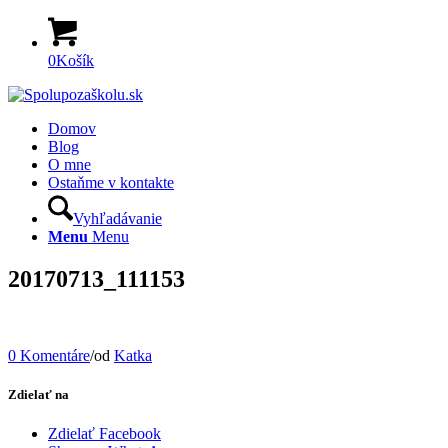
0
Košík
Domov
Blog
O mne
Ostaňme v kontakte
Vyhľadávanie
Menu
Menu
20170713_111153
0 Komentáre
/
od
Katka
Zdielať na
Zdielať Facebook