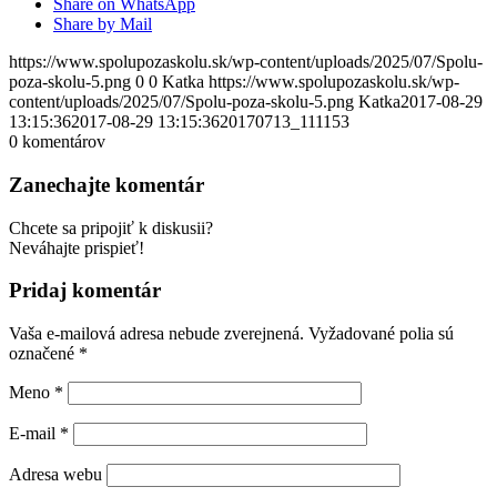
Share on WhatsApp
Share by Mail
https://www.spolupozaskolu.sk/wp-content/uploads/2025/07/Spolu-
poza-skolu-5.png
0
0
Katka
https://www.spolupozaskolu.sk/wp-
content/uploads/2025/07/Spolu-poza-skolu-5.png
Katka
2017-08-29
13:15:36
2017-08-29 13:15:36
20170713_111153
0
komentárov
Zanechajte komentár
Chcete sa pripojiť k diskusii?
Neváhajte prispieť!
Pridaj komentár
Vaša e-mailová adresa nebude zverejnená.
Vyžadované polia sú
označené
*
Meno
*
E-mail
*
Adresa webu