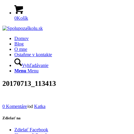
0
Košík
Domov
Blog
O mne
Ostaňme v kontakte
Vyhľadávanie
Menu
Menu
20170713_113413
0 Komentáre
/
od
Katka
Zdielať na
Zdielať Facebook