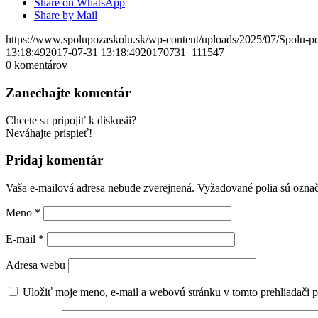
Share on WhatsApp
Share by Mail
https://www.spolupozaskolu.sk/wp-content/uploads/2025/07/Spolu-p
13:18:49
2017-07-31 13:18:49
20170731_111547
0
komentárov
Zanechajte komentár
Chcete sa pripojiť k diskusii?
Neváhajte prispieť!
Pridaj komentár
Vaša e-mailová adresa nebude zverejnená.
Vyžadované polia sú ozna
Meno
*
E-mail
*
Adresa webu
Uložiť moje meno, e-mail a webovú stránku v tomto prehliadači 