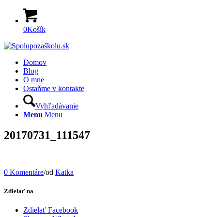
0
Košík
Domov
Blog
O mne
Ostaňme v kontakte
Vyhľadávanie
Menu
Menu
20170731_111547
0 Komentáre
/
od
Katka
Zdielať na
Zdielať Facebook