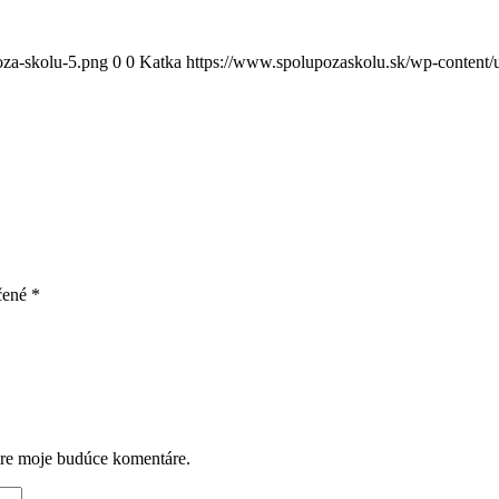
oza-skolu-5.png
0
0
Katka
https://www.spolupozaskolu.sk/wp-content/
čené
*
pre moje budúce komentáre.