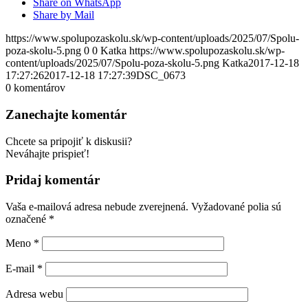
Share on WhatsApp
Share by Mail
https://www.spolupozaskolu.sk/wp-content/uploads/2025/07/Spolu-
poza-skolu-5.png
0
0
Katka
https://www.spolupozaskolu.sk/wp-
content/uploads/2025/07/Spolu-poza-skolu-5.png
Katka
2017-12-18
17:27:26
2017-12-18 17:27:39
DSC_0673
0
komentárov
Zanechajte komentár
Chcete sa pripojiť k diskusii?
Neváhajte prispieť!
Pridaj komentár
Vaša e-mailová adresa nebude zverejnená.
Vyžadované polia sú
označené
*
Meno
*
E-mail
*
Adresa webu