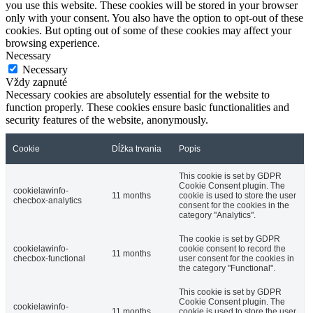
you use this website. These cookies will be stored in your browser
only with your consent. You also have the option to opt-out of these
cookies. But opting out of some of these cookies may affect your
browsing experience.
Necessary
Necessary
Vždy zapnuté
Necessary cookies are absolutely essential for the website to
function properly. These cookies ensure basic functionalities and
security features of the website, anonymously.
Cookie
Dĺžka trvania
Popis
This cookie is set by GDPR
Cookie Consent plugin. The
cookielawinfo-
11 months
cookie is used to store the user
checbox-analytics
consent for the cookies in the
category "Analytics".
The cookie is set by GDPR
cookielawinfo-
cookie consent to record the
11 months
checbox-functional
user consent for the cookies in
the category "Functional".
This cookie is set by GDPR
Cookie Consent plugin. The
cookielawinfo-
11 months
cookie is used to store the user