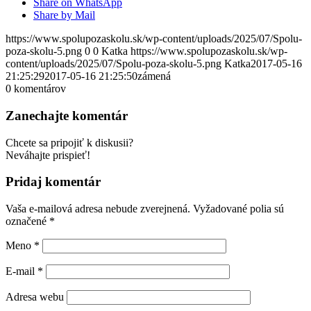
Share on WhatsApp
Share by Mail
https://www.spolupozaskolu.sk/wp-content/uploads/2025/07/Spolu-
poza-skolu-5.png
0
0
Katka
https://www.spolupozaskolu.sk/wp-
content/uploads/2025/07/Spolu-poza-skolu-5.png
Katka
2017-05-16
21:25:29
2017-05-16 21:25:50
zámená
0
komentárov
Zanechajte komentár
Chcete sa pripojiť k diskusii?
Neváhajte prispieť!
Pridaj komentár
Vaša e-mailová adresa nebude zverejnená.
Vyžadované polia sú
označené
*
Meno
*
E-mail
*
Adresa webu