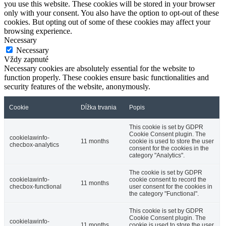
you use this website. These cookies will be stored in your browser
only with your consent. You also have the option to opt-out of these
cookies. But opting out of some of these cookies may affect your
browsing experience.
Necessary
Necessary
Vždy zapnuté
Necessary cookies are absolutely essential for the website to
function properly. These cookies ensure basic functionalities and
security features of the website, anonymously.
Cookie
Dĺžka trvania
Popis
This cookie is set by GDPR
Cookie Consent plugin. The
cookielawinfo-
11 months
cookie is used to store the user
checbox-analytics
consent for the cookies in the
category "Analytics".
The cookie is set by GDPR
cookielawinfo-
cookie consent to record the
11 months
checbox-functional
user consent for the cookies in
the category "Functional".
This cookie is set by GDPR
Cookie Consent plugin. The
cookielawinfo-
11 months
cookie is used to store the user