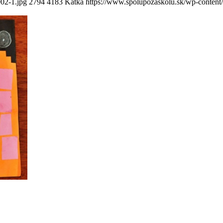
02-1.jpg
2794
4183
Katka
https://www.spolupozaskolu.sk/wp-content