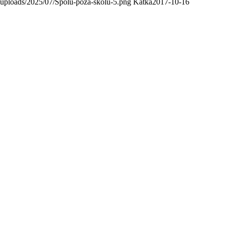
/uploads/2025/07/Spolu-poza-skolu-5.png
Katka
2017-10-16