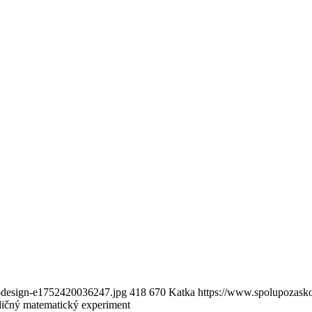
d-design-e1752420036247.jpg
418
670
Katka
https://www.spolupozasko
dičný matematický experiment