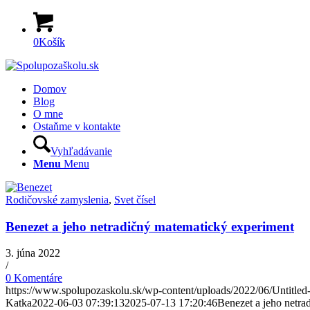
0
Košík
Domov
Blog
O mne
Ostaňme v kontakte
Vyhľadávanie
Menu
Menu
Rodičovské zamyslenia
,
Svet čísel
Benezet a jeho netradičný matematický experiment
3. júna 2022
/
0 Komentáre
https://www.spolupozaskolu.sk/wp-content/uploads/2022/06/Untitle
Katka
2022-06-03 07:39:13
2025-07-13 17:20:46
Benezet a jeho netra