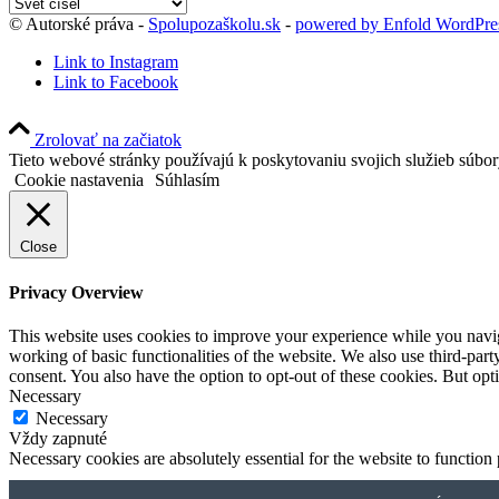
Kategórie
blogu
© Autorské práva -
Spolupozaškolu.sk
-
powered by Enfold WordPr
Link to Instagram
Link to Facebook
Zrolovať na začiatok
Tieto webové stránky používajú k poskytovaniu svojich služieb súbo
Cookie nastavenia
Súhlasím
Close
Privacy Overview
This website uses cookies to improve your experience while you navigat
working of basic functionalities of the website. We also use third-pa
consent. You also have the option to opt-out of these cookies. But op
Necessary
Necessary
Vždy zapnuté
Necessary cookies are absolutely essential for the website to function