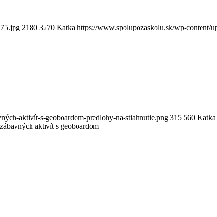
75.jpg
2180
3270
Katka
https://www.spolupozaskolu.sk/wp-content/u
ných-aktivít-s-geoboardom-predlohy-na-stiahnutie.png
315
560
Katka
 zábavných aktivít s geoboardom