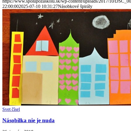
https://www.spolupozaskolu.sk/wp-content/uploads/2017/10/DSC_00
22:00:00
2025-07-10 10:31:27
Násobkové špirály
Svet čísel
Násobilka nie je nuda