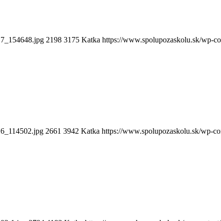
17_154648.jpg
2198
3175
Katka
https://www.spolupozaskolu.sk/wp-co
26_114502.jpg
2661
3942
Katka
https://www.spolupozaskolu.sk/wp-co