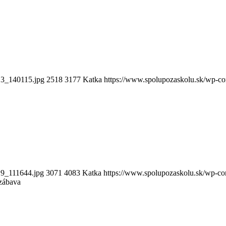
13_140115.jpg
2518
3177
Katka
https://www.spolupozaskolu.sk/wp-co
19_111644.jpg
3071
4083
Katka
https://www.spolupozaskolu.sk/wp-co
 zábava