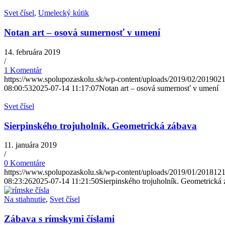
Svet čísel
,
Umelecký kútik
Notan art – osová sumernosť v umení
14. februára 2019
/
1 Komentár
https://www.spolupozaskolu.sk/wp-content/uploads/2019/02/201902
08:00:53
2025-07-14 11:17:07
Notan art – osová sumernosť v umení
Svet čísel
Sierpinského trojuholník. Geometrická zábava
11. januára 2019
/
0 Komentáre
https://www.spolupozaskolu.sk/wp-content/uploads/2019/01/201812
08:23:26
2025-07-14 11:21:50
Sierpinského trojuholník. Geometrická
Na stiahnutie
,
Svet čísel
Zábava s rímskymi číslami