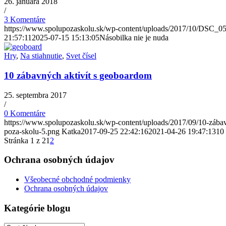
26. januára 2018
/
3 Komentáre
https://www.spolupozaskolu.sk/wp-content/uploads/2017/10/DSC_05
21:57:11
2025-07-15 15:13:05
Násobilka nie je nuda
Hry
,
Na stiahnutie
,
Svet čísel
10 zábavných aktivít s geoboardom
25. septembra 2017
/
0 Komentáre
https://www.spolupozaskolu.sk/wp-content/uploads/2017/09/10-zábav
poza-skolu-5.png
Katka
2017-09-25 22:42:16
2021-04-26 19:47:13
10
Stránka 1 z 2
1
2
Ochrana osobných údajov
Všeobecné obchodné podmienky
Ochrana osobných údajov
Kategórie blogu