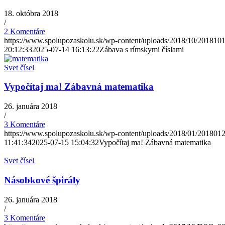
18. októbra 2018
/
2 Komentáre
https://www.spolupozaskolu.sk/wp-content/uploads/2018/10/201810
20:12:33
2025-07-14 16:13:22
Zábava s rímskymi číslami
Svet čísel
Vypočítaj ma! Zábavná matematika
26. januára 2018
/
3 Komentáre
https://www.spolupozaskolu.sk/wp-content/uploads/2018/01/201801
11:41:34
2025-07-15 15:04:32
Vypočítaj ma! Zábavná matematika
Svet čísel
Násobkové špirály
26. januára 2018
/
3 Komentáre